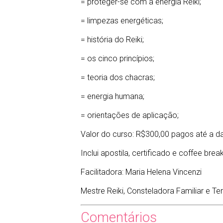
= proteger-se com a energia Reiki;
= limpezas energéticas;
= história do Reiki;
= os cinco princípios;
= teoria dos chacras;
= energia humana;
= orientações de aplicação;
Valor do curso: R$300,00 pagos até a da
Inclui apostila, certificado e coffee break
Facilitadora: Maria Helena Vincenzi
Mestre Reiki, Consteladora Familiar e Te
Comentários